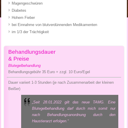
Magengeschwüren
Diabetes
Hohem Fieber
bei Einnahme von blutverdünnenden Medikamenten
im 1/3 der Trächtigkeit
Behandlungsdauer
& Preise
Blutegelbehandlung
Behandlungsgebühr 35 Euro + zzgl. 10 Euro/Egel
Dauer variiert 1-3 Stunden (je nach Zusammenarbeit der kleinen
Beißer)
„Seit 28.01.2022 gilt das neue TAMG. Eine
Blutegelbehandlung darf durch mich somit nur
nach Behandlungsanordnung durch den
Haustierarzt erfolgen.“